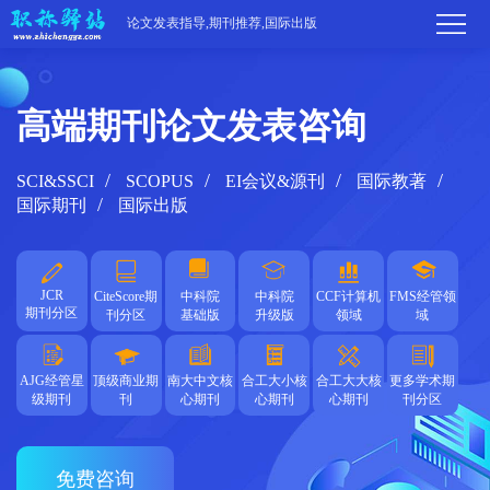
论文发表指导,期刊推荐,国际出版
高端期刊论文发表咨询
首
页
学
SCI&SSCI
SCOPUS
EI会议&源刊
国际教著
国际期刊
国际出版
术
期
期
刊
高
JCR
CiteScore期
中科院
中科院
CCF计算机
FMS经管领
期刊分区
刊
推
刊分区
基础版
升级版
领域
域
端
国
分
荐
服
际
职
AJG经管星
顶级商业期
南大中文核
合工大小核
合工大大核
更多学术期
级期刊
刊
心期刊
心期刊
心期刊
刊分区
区
务
出
称
论
版
动
文
关
免费咨询