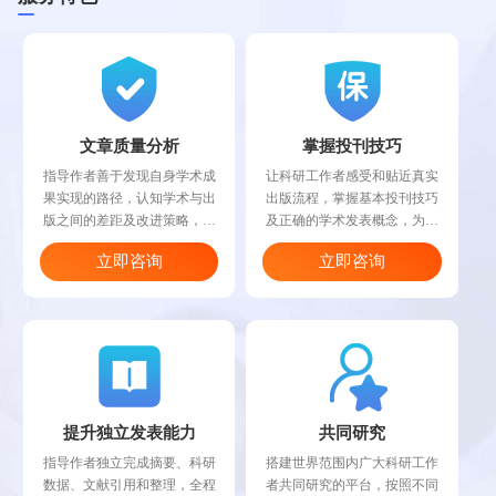
文章质量分析
掌握投刊技巧
指导作者善于发现自身学术成
让科研工作者感受和贴近真实
果实现的路径，认知学术与出
出版流程，掌握基本投刊技巧
版之间的差距及改进策略，对
及正确的学术发表概念，为日
作者的科研成果进行质量分析
后更高的科技研究及学术成果
立即咨询
立即咨询
和修改建议。
推广做充分有效准备。
提升独立发表能力
共同研究
指导作者独立完成摘要、科研
搭建世界范围内广大科研工作
数据、文献引用和整理，全程
者共同研究的平台，按照不同