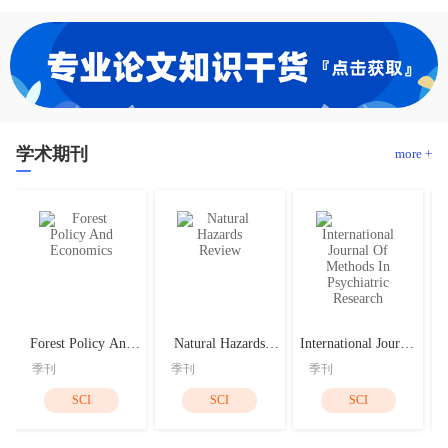
学术期刊
more +
Forest Policy And
Natural Hazards
International Journal
Economics
Review
Of Methods In
季刊
季刊
季刊
Psychiatric Research
SCI
SCI
SCI