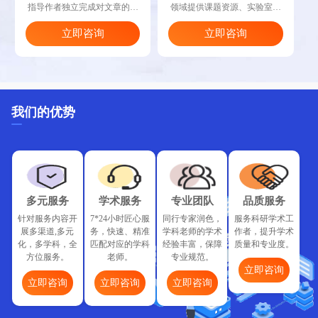
指导作者独立完成对文章的修
领域提供课题资源、实验室资
改、润色、投刊、发表，并随
源，促进科研实验的强强联合
立即咨询
立即咨询
时做出指引与纠正。
与取长补短。
我们的优势
多元服务
学术服务
专业团队
品质服务
针对服务内容开
7*24小时匠心服
同行专家润色，
服务科研学术工
展多渠道,多元
务，快速、精准
学科老师的学术
作者，提升学术
化，多学科，全
匹配对应的学科
经验丰富，保障
质量和专业度。
方位服务。
老师。
专业规范。
立即咨询
立即咨询
立即咨询
立即咨询