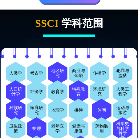
SSCI
学科范围
地区研
商业与
犯罪与
人类学
考古学
传播学
究
金融
监狱
人口统
特殊教
环境研
人类工
经济学
教育学
计学
育
究
程学
种族研
家庭研
运动与
地理学
接待
休闲
究
究
旅游
科学史
卫生政
老年医
健康与
药物滥
护理
与科学
策
学
康复
用
哲学