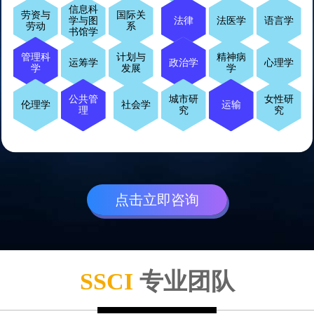
信息科
劳资与
国际关
学与图
法律
法医学
语言学
劳动
系
书馆学
管理科
计划与
精神病
运筹学
政治学
心理学
学
发展
学
公共管
城市研
女性研
伦理学
社会学
运输
理
究
究
点击立即咨询
SSCI
专业团队