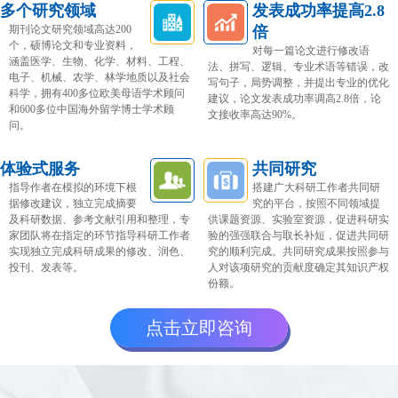
多个研究领域
发表成功率提高2.8
期刊论文研究领域高达200
倍
个，硕博论文和专业资料，
对每一篇论文进行修改语
涵盖医学、生物、化学、材料、工程、
法、拼写、逻辑、专业术语等错误，改
电子、机械、农学、林学地质以及社会
写句子，局势调整，并提出专业的优化
科学，拥有400多位欧美母语学术顾问
建议，论文发表成功率调高2.8倍，论
和600多位中国海外留学博士学术顾
文接收率高达90%。
问。
体验式服务
共同研究
指导作者在模拟的环境下根
搭建广大科研工作者共同研
据修改建议，独立完成摘要
究的平台，按照不同领域提
及科研数据、参考文献引用和整理，专
供课题资源、实验室资源，促进科研实
家团队将在指定的环节指导科研工作者
验的强强联合与取长补短，促进共同研
实现独立完成科研成果的修改、润色、
究的顺利完成。共同研究成果按照参与
投刊、发表等。
人对该项研究的贡献度确定其知识产权
份额。
点击立即咨询