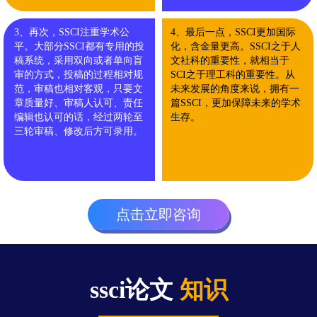
3、再次，SSCI注重学术公
4、最后一点，SSCI更加国际
平。大部分SSCI都有专用的投
化，含金量更高。SSCI之于人
稿系统，采用双向或者单向盲
文社科的重要性，就相当于
审的方式，投稿的过程相对规
SCI之于理工科的重要性。从
范，审稿也相对客观，只要文
未来发展的角度来说，拥有一
章质量好、审稿人认可、责任
篇SSCI，更加保障未来的学术
编辑也认可的话，经过两轮至
生存。
三轮审稿、修改后方可录用。
点击立即咨询
ssci论文
知识