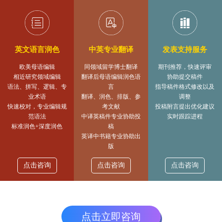
态
范
于
文
我
英文语言润色
中英专业翻译
发表支持服务
们
欧美母语编辑
同领域留学博士翻译
期刊推荐，快速评审
相近研究领域编辑
翻译后母语编辑润色语
协助提交稿件
语法、拼写、逻辑、专
言
指导稿件格式修改以及
业术语
翻译、润色、排版、参
调整
快速校对，专业编辑规
考文献
投稿附言提出优化建议
范语法
中译英稿件专业协助投
实时跟踪进程
标准润色+深度润色
稿
英译中书籍专业协助出
版
点击咨询
点击咨询
点击咨询
点击立即咨询