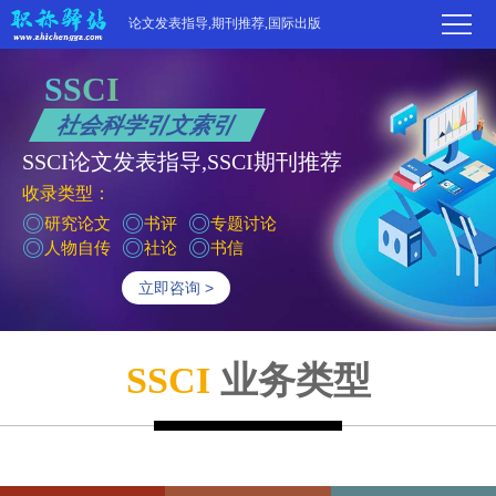
论文发表指导,期刊推荐,国际出版
SSCI
首
社会科学引文索引
SSCI论文发表指导,SSCI期刊推荐
页
学
收录类型：
术
期
研究论文
书评
专题讨论
人物自传
社论
书信
期
刊
高
立即咨询 >
刊
推
端
国
分
SSCI
业务类型
荐
服
际
职
区
务
出
称
论
版
动
文
关