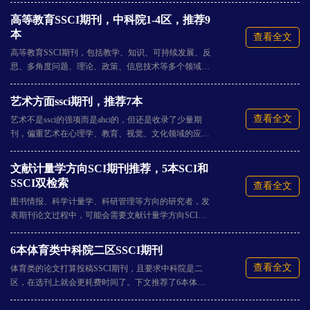
稿速度慢，6-8个月比较常见，但Public Money and Mana
高等教育SSCI期刊，中科院1-4区，推荐9
gement、Public Administration、Policy Studies初审快，都
本
查看全文
在10天内。
高等教育SSCI期刊，包括教学、知识、可持续发展、反
思、多角度问题、理论、政策、信息技术等多个领域。
下文重点介绍9本，希望对大家选刊有所助力。
艺术方面ssci期刊，推荐7本
查看全文
艺术不是ssci的强项而是ahci的，但还是收录了少量期
刊，偏重艺术在心理学、教育、视觉、文化领域的应用
等。关于艺术方面ssci期刊，本文重点介绍7本。
文献计量学方向SCI期刊推荐，5本SCI和
SSCI双检索
查看全文
图书情报、科学计量学、科研管理等方向的研究者，发
表期刊论文过程中，可能会需要文献计量学方向SCI期
刊，本文重点推荐了6本，大都是SCI和SSCI双检索的。
6本体育类中科院二区SSCI期刊
查看全文
体育类的论文打算投稿SSCI期刊，且要求中科院是二
区，在选刊上就会更耗费时间了。下文推荐了6本体育
类中科院二区SSCI期刊。