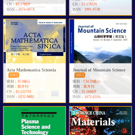
CN：
42-1788/P
CN：
11-1785/N
ISSN：
1674-487X
ISSN：
1001-6538
Acta Mathematica Scientia
Journal of Mountain Science
SSCI
SSCI
级别：
SCI核心
级别：
CSCD核心
周期：
双月刊
周期：
双月刊
CN：
42-1227/O
CN：
51-1668/P
ISSN：
0252-9602
ISSN：
1672-6316