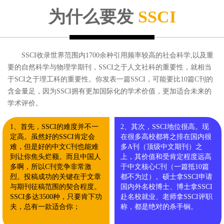
为什么要发
SSCI
SSCI收录世界范围内1700余种引用频率较高的社会科学,以及重
要的自然科学与物理学期刊，SSCI之于人文社科的重要性，就相当
于SCI之于理工科的重要性。你发表一篇SSCI，可能要比10篇C刊的
含金量足，因为SSCI拥有更加国际化的学术价值，更加适合未来的
学术评价。
1、首先，SSCI的难度并不一
2、其次，SSCI地位很高。现
定高。虽然好的SSCI肯定会
在很多高校都将之排在国内很
难，但是好的中文C刊也能难
多A刊（顶级中文期刊）之
到让你焦头烂额。而且中国人
上，其价值和受肯定程度远高
多啊，所以C刊竞争非常激
于中文核心C刊（一篇抵10篇
烈。投稿成功的关键在于文章
都不为过）。硕士拿SSCI申请
与期刊征稿范围的契合程度。
国内外名校博士、博士拿SSCI
SSCI多达3500种，只要肯下功
赴名校就业、老师拿SSCI评职
夫，总有一款适合你；
称，都是绝对的杀手锏。