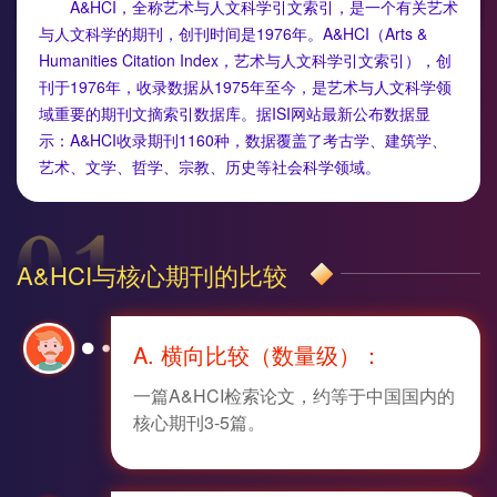
A&HCI，全称艺术与人文科学引文索引，是一个有关艺术
态
范
于
与人文科学的期刊，创刊时间是1976年。A&HCI（Arts &
Humanities Citation Index，艺术与人文科学引文索引），创
文
我
刊于1976年，收录数据从1975年至今，是艺术与人文科学领
域重要的期刊文摘索引数据库。据ISI网站最新公布数据显
们
示：A&HCI收录期刊1160种，数据覆盖了考古学、建筑学、
艺术、文学、哲学、宗教、历史等社会科学领域。
A&HCI与核心期刊的比较
A. 横向比较（数量级）：
一篇A&HCI检索论文，约等于中国国内的
核心期刊3-5篇。