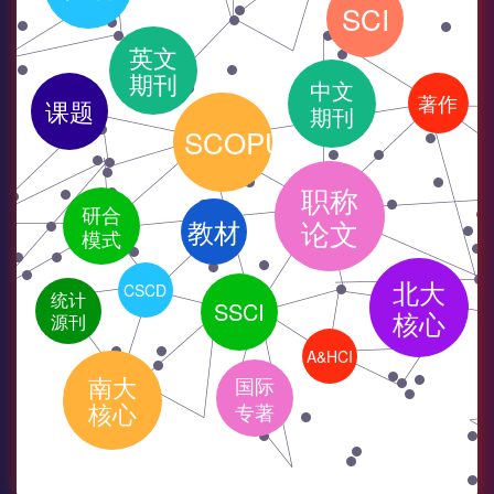
SCI
英文
期刊
中文
著作
课题
期刊
SCOPUS
职称
研合
教材
论文
模式
北大
CSCD
统计
SSCI
核心
源刊
A&HCI
南大
国际
核心
专著