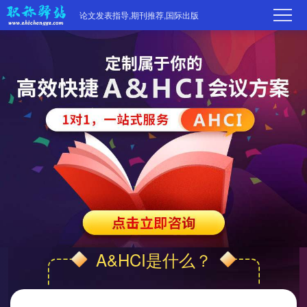
论文发表指导,期刊推荐,国际出版
首
页
学
术
期
期
刊
高
刊
推
端
国
分
荐
服
际
职
A&HCI是什么？
区
务
出
称
论
版
动
文
关