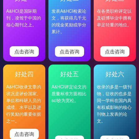
A&HCI是国际期
发表A&HCI检索论
在各类职称评定以
刊，凌驾于中国的
文，将获得几千元
及硕博毕业中拥有
核心期刊之上。
的现金奖励或学分
举足轻重的地位。
累计。
点击咨询
点击咨询
点击咨询
好处四
好处五
好处六
A&HCI收录文章的
A&HCI评定论文的
收录的多是一级刊
状况是评价国家、
质量标准方面相比
物，征收的也多是
单位和科研人员的
sci较为宽松。
同一学科在国内具
成绩、水平以及进
有权威影响的核心
行奖励的重要依据
刊物上发表的论
之一。
文。
点击咨询