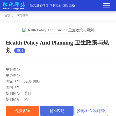
论文发表指导,期刊推荐,国际出版
首页
医学期刊
首
页
学
Health Policy And Planning 卫生政策与规
划
SCI
术
期
期
刊
高
主管单位：
刊
推
端
国
主办单位：
国际刊号：
0268-1080
分
荐
服
际
职
国内刊号：
期刊周期：
季刊
区
务
出
称
论
期刊级别：
SCI
版
动
文
关
免费咨询
精准匹配
投稿格式模板获取