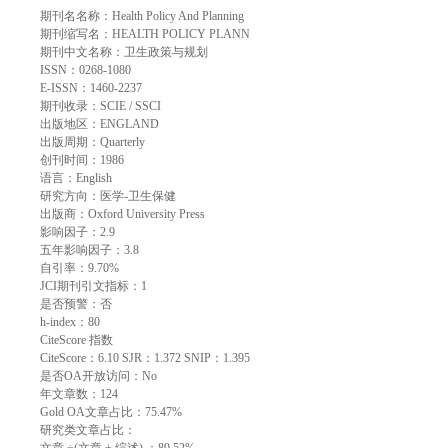
期刊名名称：Health Policy And Planning
期刊缩写名：HEALTH POLICY PLANN
期刊中文名称：卫生政策与规划
ISSN：0268-1080
E-ISSN：1460-2237
期刊收录：SCIE / SSCI
出版地区：ENGLAND
出版周期：Quarterly
创刊时间：1986
语言：English
研究方向：医学-卫生保健
出版商：Oxford University Press
影响因子：2.9
五年影响因子：3.8
自引率：9.70%
JCI期刊引文指标：1
是否预警：否
h-index：80
CiteScore 指数
CiteScore：6.10 SJR：1.372 SNIP：1.395
是否OA开放访问：No
年文章数：124
Gold OA文章占比：75.47%
研究类文章占比：
文章 ÷(文章 + 综述) ：89.52%