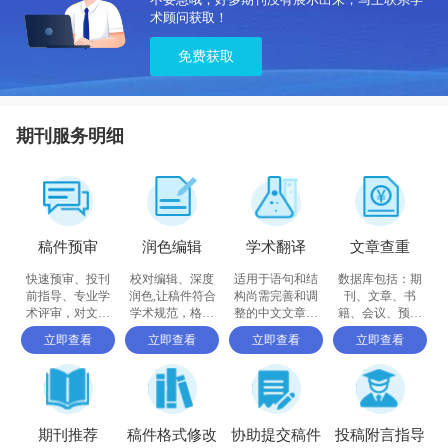
术顾问获取！
免费获取
期刊服务明细
稿件预审
润色编辑
学术翻译
文章查重
快速预审、投刊
校对编辑、深度
适用于语句和结
数据库包括：期
前指导、专业学
润色,让稿件符合
构尚需完善和调
刊、文章、书
术评审，对文章
学术规范，格式
整的中文文章，
籍、会议、预印
进行评价
体例等标准
确保稿件达到要
书、百科全书和
立即查看
立即查看
立即查看
立即查看
求
摘要等
期刊推荐
稿件格式修改
协助提交稿件
投稿附言指导