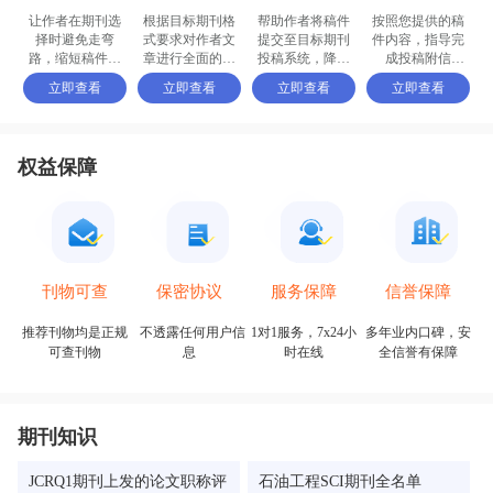
让作者在期刊选
根据目标期刊格
帮助作者将稿件
按照您提供的稿
择时避免走弯
式要求对作者文
提交至目标期刊
件内容，指导完
路，缩短稿件被
章进行全面的格
投稿系统，降低
成投稿附信
接收的周期
式修改和调整
退稿或拒稿率
（cover letter）
立即查看
立即查看
立即查看
立即查看
权益保障
保密协议
信誉保障
刊物可查
服务保障
不透露任何用户信
多年业内口碑，安
推荐刊物均是正规
1对1服务，7x24小
息
全信誉有保障
可查刊物
时在线
期刊知识
JCRQ1期刊上发的论文职称评
石油工程SCI期刊全名单