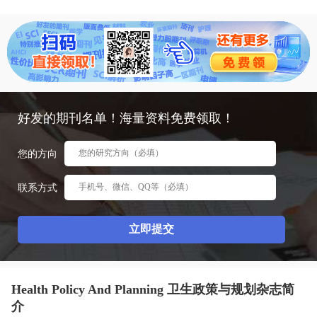
态
范
于
文
我
们
好发的期刊名单！海量资料免费领取！
您的方向
联系方式
Health Policy And Planning 卫生政策与规划杂志简
介