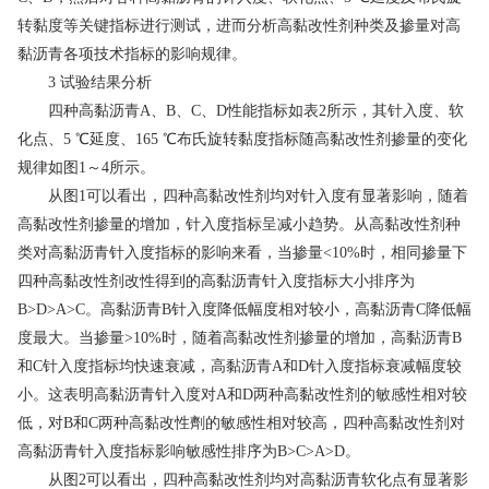
转黏度等关键指标进行测试，进而分析高黏改性剂种类及掺量对高
黏沥青各项技术指标的影响规律。
3 试验结果分析
四种高黏沥青A、B、C、D性能指标如表2所示，其针入度、软
化点、5 ℃延度、165 ℃布氏旋转黏度指标随高黏改性剂掺量的变化
规律如图1～4所示。
从图1可以看出，四种高黏改性剂均对针入度有显著影响，随着
高黏改性剂掺量的增加，针入度指标呈减小趋势。从高黏改性剂种
类对高黏沥青针入度指标的影响来看，当掺量<10%时，相同掺量下
四种高黏改性剂改性得到的高黏沥青针入度指标大小排序为
B>D>A>C。高黏沥青B针入度降低幅度相对较小，高黏沥青C降低幅
度最大。当掺量>10%时，随着高黏改性剂掺量的增加，高黏沥青B
和C针入度指标均快速衰减，高黏沥青A和D针入度指标衰减幅度较
小。这表明高黏沥青针入度对A和D两种高黏改性剂的敏感性相对较
低，对B和C两种高黏改性劑的敏感性相对较高，四种高黏改性剂对
高黏沥青针入度指标影响敏感性排序为B>C>A>D。
从图2可以看出，四种高黏改性剂均对高黏沥青软化点有显著影