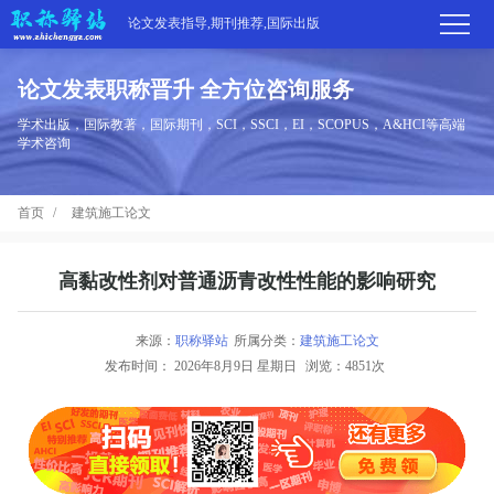
论文发表指导,期刊推荐,国际出版
论文发表职称晋升 全方位咨询服务
首
学术出版，国际教著，国际期刊，SCI，SSCI，EI，SCOPUS，A&HCI等高端
学术咨询
页
学
首页
建筑施工论文
术
期
期
刊
高
高黏改性剂对普通沥青改性性能的影响研究
刊
推
端
国
来源：
职称驿站
所属分类：
建筑施工论文
分
发布时间：
2026年8月9日 星期日
浏览：4851次
荐
服
际
职
区
务
出
称
论
版
动
文
关