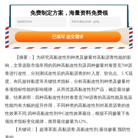
态
范
于
免费制定方案，海量资料免费领
文
我
们
已填写 提交需求
【摘要：】为研究高黏改性剂种类及掺量对高黏沥青性能的影
响，文章选取市场常用的四种高黏改性剂及四种掺量对泰普克70#沥
青进行改性，分别测试改性后的高黏沥青的针入度、软化点、5 ℃延
度、布氏旋转黏度等关键技术指标，分析高黏改性剂种类及掺量对
各项指标性能的影响规律，从而优选高黏改性剂产品，确定最佳掺
量。结果表明：四种高黏改性剂对泰普克70#沥青的高温性能及低温
性能均有大幅的提升作用，不同种类的高黏改性剂对基质沥青的改
性效果不同;四种高黏改性剂中C改性效果最佳，根据不同掺量下各
项技术指标变化规律，推荐最佳掺量为12%。
【关键词：】超薄罩面;高黏沥青;高黏改性剂;最佳掺量;预防性
养护