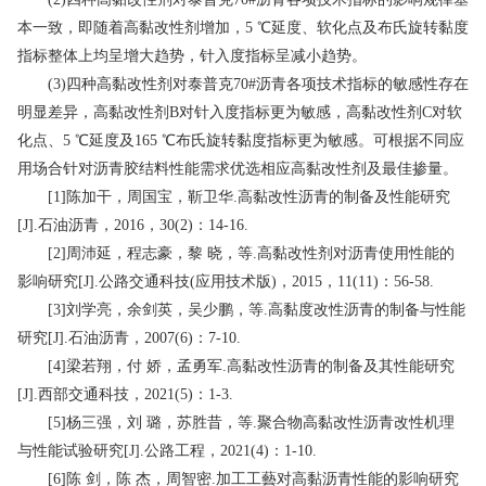
本一致，即随着高黏改性剂增加，5 ℃延度、软化点及布氏旋转黏度
指标整体上均呈增大趋势，针入度指标呈减小趋势。
(3)四种高黏改性剂对泰普克70#沥青各项技术指标的敏感性存在
明显差异，高黏改性剂B对针入度指标更为敏感，高黏改性剂C对软
化点、5 ℃延度及165 ℃布氏旋转黏度指标更为敏感。可根据不同应
用场合针对沥青胶结料性能需求优选相应高黏改性剂及最佳掺量。
[1]陈加干，周国宝，靳卫华.高黏改性沥青的制备及性能研究
[J].石油沥青，2016，30(2)：14-16.
[2]周沛延，程志豪，黎 晓，等.高黏改性剂对沥青使用性能的
影响研究[J].公路交通科技(应用技术版)，2015，11(11)：56-58.
[3]刘学亮，余剑英，吴少鹏，等.高黏度改性沥青的制备与性能
研究[J].石油沥青，2007(6)：7-10.
[4]梁若翔，付 娇，孟勇军.高黏改性沥青的制备及其性能研究
[J].西部交通科技，2021(5)：1-3.
[5]杨三强，刘 璐，苏胜昔，等.聚合物高黏改性沥青改性机理
与性能试验研究[J].公路工程，2021(4)：1-10.
[6]陈 剑，陈 杰，周智密.加工工藝对高黏沥青性能的影响研究