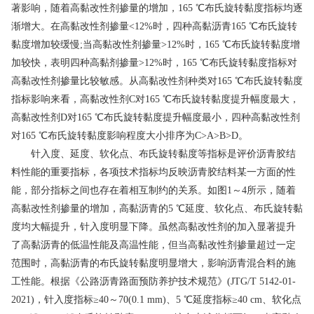
著影响，随着高黏改性剂掺量的增加，165 ℃布氏旋转黏度指标均逐
渐增大。在高黏改性剂掺量<12%时，四种高黏沥青165 ℃布氏旋转
黏度增加较缓慢;当高黏改性剂掺量>12%时，165 ℃布氏旋转黏度增
加较快，表明四种高黏剂掺量>12%时，165 ℃布氏旋转黏度指标对
高黏改性剂掺量比较敏感。从高黏改性剂种类对165 ℃布氏旋转黏度
指标影响来看，高黏改性剂C对165 ℃布氏旋转黏度提升幅度最大，
高黏改性剂D对165 ℃布氏旋转黏度提升幅度最小，四种高黏改性剂
对165 ℃布氏旋转黏度影响程度大小排序为C>A>B>D。
针入度、延度、软化点、布氏旋转黏度等指标是评价沥青胶结
料性能的重要指标，各项技术指标均反映沥青胶结料某一方面的性
能，部分指标之间也存在着相互制约的关系。如图1～4所示，随着
高黏改性剂掺量的增加，高黏沥青的5 ℃延度、软化点、布氏旋转黏
度均大幅提升，针入度明显下降。虽然高黏改性剂的加入显著提升
了高黏沥青的低温性能及高温性能，但当高黏改性剂掺量超过一定
范围时，高黏沥青的布氏旋转黏度明显增大，影响沥青混合料的施
工性能。根据《公路沥青路面预防养护技术规范》(JTG/T 5142-01-
2021)，针入度指标≥40～70(0.1 mm)、5 ℃延度指标≥40 cm、软化点