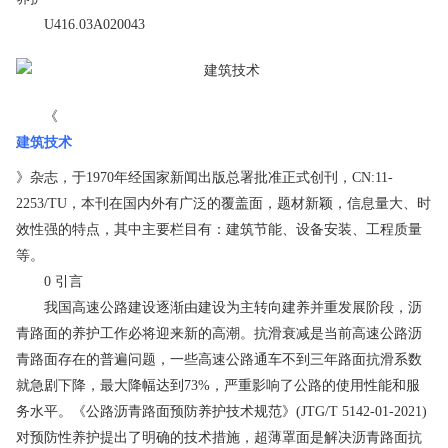
U416.03A020043
《
建筑技术
》杂志，于1970年经国家新闻出版总署批准正式创刊，CN:11-
2253/TU，本刊在国内外有广泛的覆盖面，题材新颖，信息量大、时
效性强的特点，其中主要栏目有：建筑节能、设备安装、工程质量
等。
0 引言
我国高速公路建设逐渐由建设为主转向建养并重发展阶段，沥
青路面的养护工作必将迎来新的高潮。抗滑衰减是当前高速公路沥
青路面存在的普遍问题，一些高速公路通车不到三年路面抗滑系数
就急剧下降，最大降幅达到73%，严重影响了公路的使用性能和服
务水平。《公路沥青路面预防养护技术规范》(JTG/T 5142-01-2021)
对预防性养护提出了明确的技术措施，超薄罩面是解决沥青路面抗