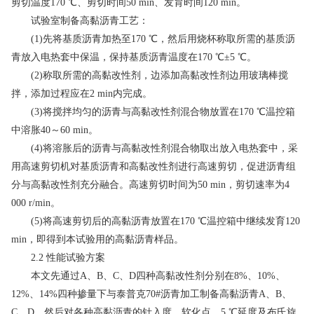
剪切温度170 ℃、剪切时间50 min、发育时间120 min。
试验室制备高黏沥青工艺：
(1)先将基质沥青加热至170 ℃，然后用烧杯称取所需的基质沥
青放入电热套中保温，保持基质沥青温度在170 ℃±5 ℃。
(2)称取所需的高黏改性剂，边添加高黏改性剂边用玻璃棒搅
拌，添加过程应在2 min内完成。
(3)将搅拌均匀的沥青与高黏改性剂混合物放置在170 ℃温控箱
中溶胀40～60 min。
(4)将溶胀后的沥青与高黏改性剂混合物取出放入电热套中，采
用高速剪切机对基质沥青和高黏改性剂进行高速剪切，促进沥青组
分与高黏改性剂充分融合。高速剪切时间为50 min，剪切速率为4
000 r/min。
(5)将高速剪切后的高黏沥青放置在170 ℃温控箱中继续发育120
min，即得到本试验用的高黏沥青样品。
2.2 性能试验方案
本文先通过A、B、C、D四种高黏改性剂分别在8%、10%、
12%、14%四种掺量下与泰普克70#沥青加工制备高黏沥青A、B、
C、D，然后对各种高黏沥青的针入度、软化点、5 ℃延度及布氏旋