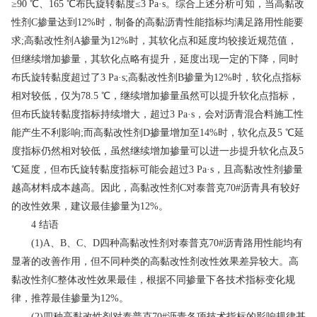
≥90 ℃、165 ℃布氏旋转黏度≤3 Pa·s。综合上述分析可知，当高黏改
性剂C掺量达到12%时，制备的高黏沥青性能指标均满足路用性能要
求;高黏改性剂A掺量为12%时，其软化点和延度均较接近规范值，
但继续增加掺量，其软化点略有提升，延度出现一定的下降，同时
布氏旋转黏度超过了3 Pa·s;高黏改性剂B掺量为12%时，软化点指标
相对较低，仅为78.5 ℃，继续增加掺量虽然可以提升软化点指标，
但布氏旋转黏度指标持续增大，超过3 Pa·s，会对沥青混合料施工性
能产生不利影响;而高黏改性剂D掺量增加至14%时，软化点及5 ℃延
度指标仍然相对较低，虽然继续增加掺量可以进一步提升软化点及5
℃延度，但布氏旋转黏度指标可能会超过3 Pa·s，且高黏改性剂掺量
越高材料成本越高。因此，高黏改性剂C对泰普克70#沥青具有较好
的改性效果，建议最佳掺量为12%。
4 结语
(1)A、B、C、D四种高黏改性剂对泰普克70#沥青路用性能均有
显著的改善作用，但不同种类的高黏改性剂改性效果差异较大。高
黏改性剂C整体改性效果最佳，根据不同掺量下各技术指标变化规
律，推荐最佳掺量为12%。
(2)四种高黏改性剂对泰普克70#沥青各项技术指标的影响规律基