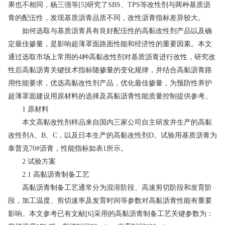
果也不相同，杨三强等[5]研究了SBS、TPS等改性剂与两种基质沥
青的配伍性，发现基质沥青品质不同，改性沥青指标差异较大。
如何选取与基质沥青具有良好配伍性的高黏改性剂产品以及确
定最佳掺量，是影响超薄罩面路面性能和经济性的重要因素。本文
通过选取市场上常用的4种高黏改性剂对基质沥青进行改性，研究改
性后高黏沥青关键技术指标随掺量的变化规律，并结合高黏沥青路
用性能要求，优选高黏改性剂产品，优化最佳掺量，为预防性养护
超薄罩面建设用原材料的选择及高黏沥青性能质量控制提供参考。
1 原材料
本文高黏改性剂样品来自国内三家公司自主研发并生产的高黏
改性剂A、B、C，以及日本生产的高黏改性剂D。试验用基质沥青为
泰普克70#沥青，性能指标如表1所示。
2 试验方案
2.1 高黏沥青制备工艺
高黏沥青制备工艺通常分为混溶阶段、高速剪切阶段和发育阶
段，加工温度、剪切速率及发育时间等参数对高黏沥青性能有重要
影响。本文参考已有文献[6]采用的高黏沥青制备工艺关键参数为：