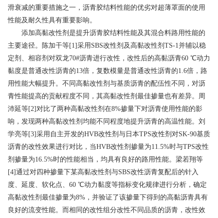
滑衰减的重要措施之一，沥青胶结料性能的优劣对超薄罩面的使用
性能及耐久性具有重要影响。
添加高黏改性剂是提升沥青胶结料性能及其混合料路用性能的
主要途径。陈加干等[1]采用SBS改性剂及高黏改性剂TS-1并辅以稳
定剂、相容剂对双龙70#沥青进行改性，改性后的高黏沥青60 ℃动力
黏度是普通改性沥青的13倍，复数模量是普通改性沥青的1.6倍，路
用性能大幅提升。不同高黏改性剂与基质沥青的配伍性不同，对沥
青性能提高的贡献程度不同，其高黏改性剂最佳掺量也有差异。周
沛延等[2]对比了两种高黏改性剂在8%掺量下对沥青使用性能的影
响，发现两种高黏改性剂均能不同程度地提升沥青的高温性能。刘
学亮等[3]采用自主开发的HVB改性剂与日本TPS改性剂对SK-90基质
沥青的改性效果进行对比，当HVB改性剂掺量为11.5%时与TPS改性
剂掺量为16.5%时的性能相当，均具有良好的路用性能。梁若翔等
[4]通过对四种掺量下某高黏改性剂与SBS改性沥青复配后的针入
度、延度、软化点、60 ℃动力黏度等指标变化规律进行分析，确定
高黏改性剂最佳掺量为8%，并验证了该掺量下得到的高黏沥青具有
良好的流变性能。而相同的改性组分改性不同品质的沥青，改性效