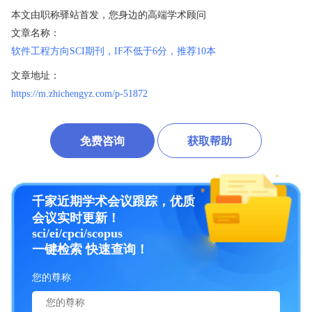
本文由职称驿站首发，您身边的高端学术顾问
文章名称：
软件工程方向SCI期刊，IF不低于6分，推荐10本
文章地址：
https://m.zhichengyz.com/p-51872
免费咨询
获取帮助
千家近期学术会议跟踪，优质
会议实时更新！
sci/ei/cpci/scopus
一键检索 快速查询！
您的尊称