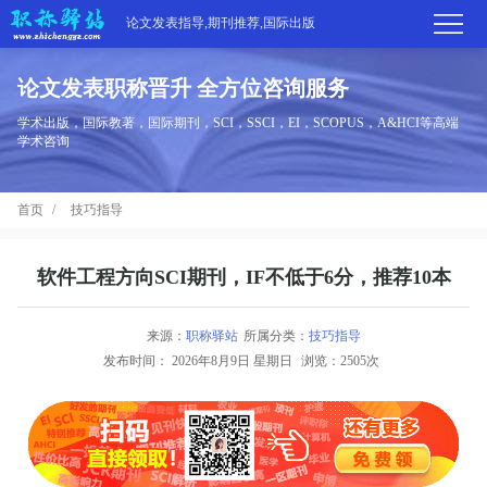
论文发表指导,期刊推荐,国际出版
论文发表职称晋升 全方位咨询服务
首
学术出版，国际教著，国际期刊，SCI，SSCI，EI，SCOPUS，A&HCI等高端
学术咨询
页
学
首页
技巧指导
术
期
期
刊
高
软件工程方向SCI期刊，IF不低于6分，推荐10本
刊
推
端
国
来源：
职称驿站
所属分类：
技巧指导
分
发布时间：
2026年8月9日 星期日
浏览：2505次
荐
服
际
职
区
务
出
称
论
版
动
文
关