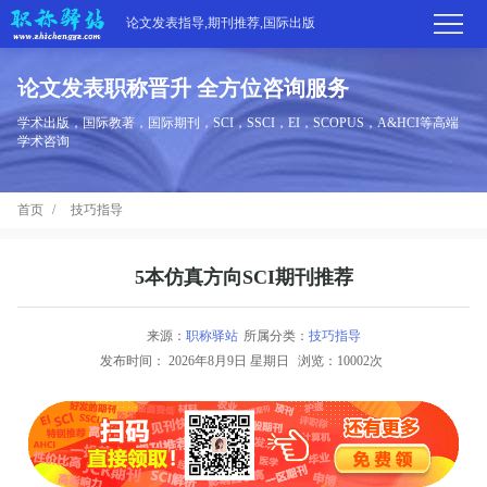
论文发表指导,期刊推荐,国际出版
论文发表职称晋升 全方位咨询服务
首
学术出版，国际教著，国际期刊，SCI，SSCI，EI，SCOPUS，A&HCI等高端
学术咨询
页
学
首页
技巧指导
术
期
期
刊
高
5本仿真方向SCI期刊推荐
刊
推
端
国
来源：
职称驿站
所属分类：
技巧指导
分
发布时间：
2026年8月9日 星期日
浏览：10002次
荐
服
际
职
区
务
出
称
论
版
动
文
关