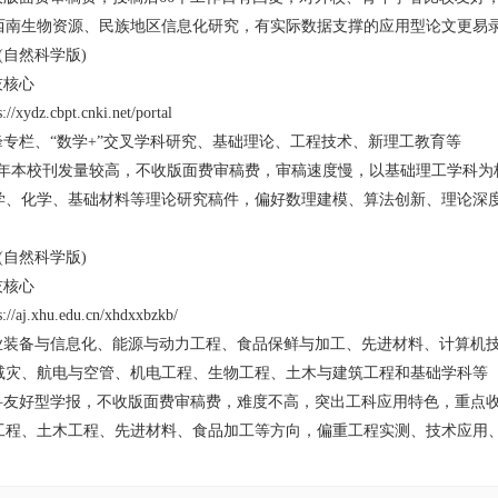
西南生物资源、民族地区信息化研究，有实际数据支撑的应用型论文更易
自然科学版)
技核心
z.cbpt.cnki.net/portal
专栏、“数学+”交叉学科研究、基础理论、工程技术、新理工教育等
年本校刊发量较高，不收版面费审稿费，审稿速度慢，以基础理工学科为
学、化学、基础材料等理论研究稿件，偏好数理建模、算法创新、理论深
自然科学版)
技核心
.xhu.edu.cn/xhdxxbzkb/
装备与信息化、能源与动力工程、食品保鲜与加工、先进材料、计算机
减灾、航电与空管、机电工程、生物工程、土木与建筑工程和基础学科等
友好型学报，不收版面费审稿费，难度不高，突出工科应用特色，重点
工程、土木工程、先进材料、食品加工等方向，偏重工程实测、技术应用