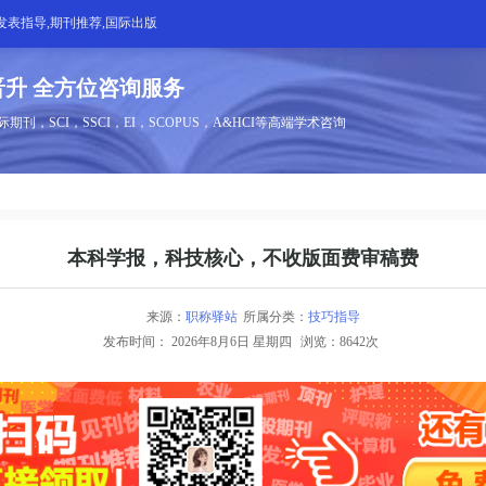
发表指导,期刊推荐,国际出版
升 全方位咨询服务
刊，SCI，SSCI，EI，SCOPUS，A&HCI等高端学术咨询
本科学报，科技核心，不收版面费审稿费
来源：
职称驿站
所属分类：
技巧指导
发布时间：
2026年8月6日 星期四
浏览：8642次