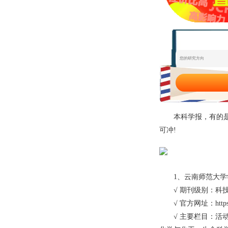
态
范
于
文
我
们
本科学报，有的是核
可冲!
1、云南师范大学学
√ 期刊级别：科
√ 官方网址：https://qk
√ 主要栏目：活动