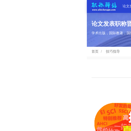
论文
论文发表职称晋
首
学术出版，国际教著，国际期
页
学
首页
技巧指导
术
期
期
刊
高
刊
推
端
国
分
荐
服
际
职
区
务
出
称
论
版
动
文
关