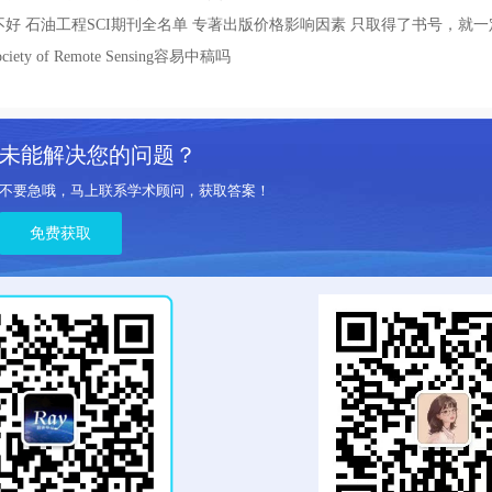
不好
石油工程SCI期刊全名单
专著出版价格影响因素
只取得了书号，就一
n Society of Remote Sensing容易中稿吗
未能解决您的问题？
不要急哦，马上联系学术顾问，获取答案！
免费获取