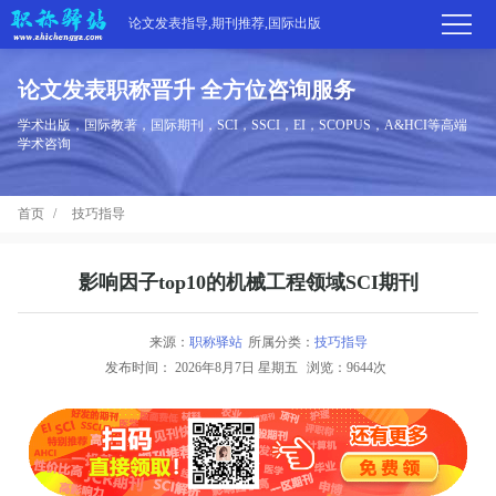
论文发表指导,期刊推荐,国际出版
论文发表职称晋升 全方位咨询服务
首
学术出版，国际教著，国际期刊，SCI，SSCI，EI，SCOPUS，A&HCI等高端
学术咨询
页
学
首页
技巧指导
术
期
期
刊
高
影响因子top10的机械工程领域SCI期刊
刊
推
端
国
来源：
职称驿站
所属分类：
技巧指导
分
发布时间：
2026年8月7日 星期五
浏览：9644次
荐
服
际
职
区
务
出
称
论
版
动
文
关