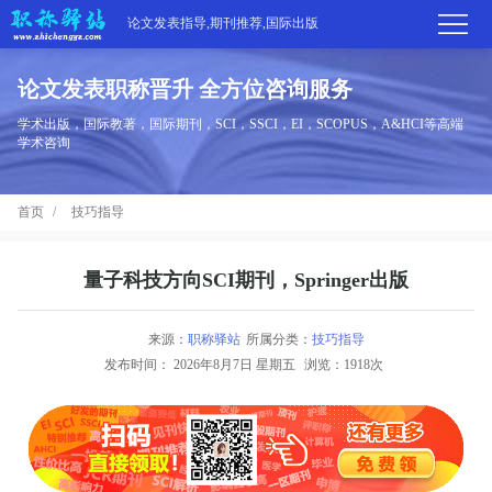
论文发表指导,期刊推荐,国际出版
论文发表职称晋升 全方位咨询服务
首
学术出版，国际教著，国际期刊，SCI，SSCI，EI，SCOPUS，A&HCI等高端
学术咨询
页
学
首页
技巧指导
术
期
期
刊
高
量子科技方向SCI期刊，Springer出版
刊
推
端
国
来源：
职称驿站
所属分类：
技巧指导
分
发布时间：
2026年8月7日 星期五
浏览：1918次
荐
服
际
职
区
务
出
称
论
版
动
文
关