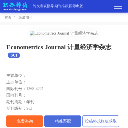
论文发表指导,期刊推荐,国际出版
首页
经济期刊
首
页
学
Econometrics Journal 计量经济学杂志
SCI
术
期
期
刊
高
主管单位：
刊
主办单位：
推
端
国
国际刊号：
1368-4221
分
荐
国内刊号：
服
际
职
期刊周期：
年刊
区
务
期刊级别：
SCI
出
称
论
免费咨询
精准匹配
投稿格式模板获取
版
动
文
关