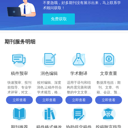
不要急哦，好多期刊没有展示出来，马上联系学
术顾问获取！
免费获取
期刊服务明细
稿件预审
润色编辑
学术翻译
文章查重
快速预审、投刊
校对编辑、深度
适用于语句和结
数据库包括：期
前指导、专业学
润色,让稿件符合
构尚需完善和调
刊、文章、书
术评审，对文章
学术规范，格式
整的中文文章，
籍、会议、预印
进行评价
体例等标准
确保稿件达到要
书、百科全书和
立即查看
立即查看
立即查看
立即查看
求
摘要等
期刊推荐
稿件格式修改
协助提交稿件
投稿附言指导