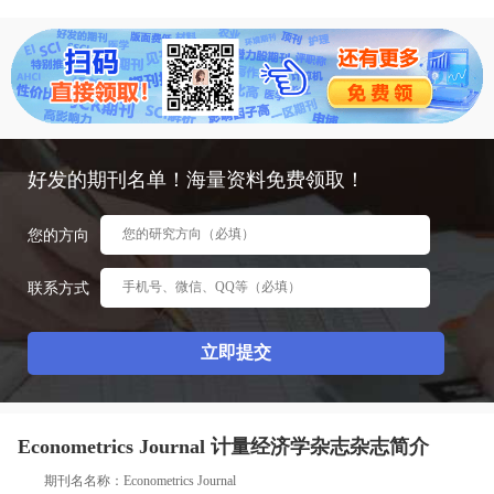
态
范
于
文
我
们
好发的期刊名单！海量资料免费领取！
您的方向
联系方式
Econometrics Journal 计量经济学杂志杂志简介
期刊名名称：Econometrics Journal