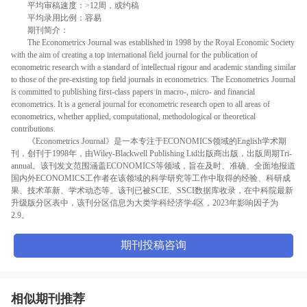
平均审稿速度：>12周，或约稿
平均录用比例：容易
期刊简介：
The Econometrics Journal was established in 1998 by the Royal Economic Society
with the aim of creating a top international field journal for the publication of
econometric research with a standard of intellectual rigour and academic standing similar
to those of the pre-existing top field journals in econometrics. The Econometrics Journal
is committed to publishing first-class papers in macro-, micro- and financial
econometrics. It is a general journal for econometric research open to all areas of
econometrics, whether applied, computational, methodological or theoretical
contributions.
《Econometrics Journal》是一本专注于ECONOMICS领域的English学术期
刊，创刊于1998年，由Wiley-Blackwell Publishing Ltd出版商出版，出版周期Tri-
annual。该刊发文范围涵盖ECONOMICS等领域，旨在及时、准确、全面地报道
国内外ECONOMICS工作者在该领域的科学研究等工作中取得的经验、科研成
果、技术革新、学术动态等。该刊已被SCIE、SSCI数据库收录，在中科院最新
升级版分区表中，该刊分区信息为大类学科经济学4区，2023年影响因子为
2.9。
期刊投稿咨询
相似期刊推荐