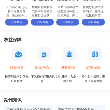
让作者在期刊选
根据目标期刊格
帮助作者将稿件
按照您提供的稿
择时避免走弯
式要求对作者文
提交至目标期刊
件内容，指导完
路，缩短稿件被
章进行全面的格
投稿系统，降低
成投稿附信
接收的周期
式修改和调整
退稿或拒稿率
（cover letter）
立即查看
立即查看
立即查看
立即查看
权益保障
保密协议
信誉保障
刊物可查
服务保障
不透露任何用户信
多年业内口碑，安
推荐刊物均是正规
1对1服务，7x24小
息
全信誉有保障
可查刊物
时在线
期刊知识
JCRQ1期刊上发的论文职称评
石油工程SCI期刊全名单