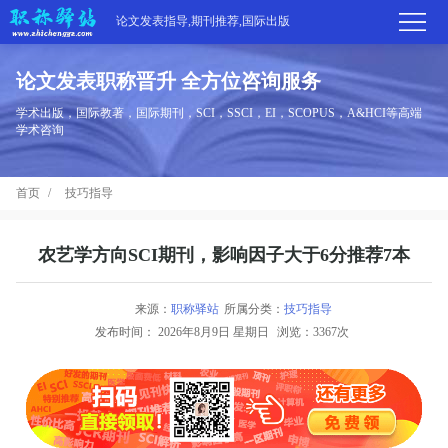
论文发表指导,期刊推荐,国际出版
论文发表职称晋升 全方位咨询服务
首
学术出版，国际教著，国际期刊，SCI，SSCI，EI，SCOPUS，A&HCI等高端
学术咨询
页
学
首页
技巧指导
术
期
期
刊
高
农艺学方向SCI期刊，影响因子大于6分推荐7本
刊
推
端
国
来源：
职称驿站
所属分类：
技巧指导
分
发布时间：
2026年8月9日 星期日
浏览：3367次
荐
服
际
职
区
务
出
称
论
版
动
文
关