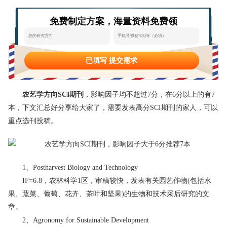
态
范
于
免费制定方案，海量资料免费领
文
我
们
已填写 提交需求
农艺学方向SCI期刊
，影响因子均不超过7分，在6分以上的有7
本，下文汇总好分享给大家了，需要发表高分SCI期刊的家人，可以
重点选刊投稿。
1、Postharvest Biology and Technology
IF=6.8，农林科学1区，审稿较快，发表有关园艺作物(包括水
果、蔬菜、葡萄、花卉、茶叶和坚果)的生物和技术采后研究的文
章。
2、Agronomy for Sustainable Development