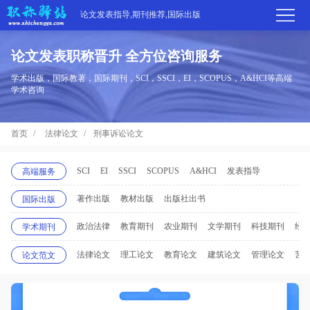
论文发表指导,期刊推荐,国际出版
论文发表职称晋升 全方位咨询服务
首
学术出版，国际教著，国际期刊，SCI，SSCI，EI，SCOPUS，A&HCI等高端
学术咨询
页
学
首页
法律论文
刑事诉讼论文
术
期
期
刊
高
SCI
EI
SSCI
SCOPUS
A&HCI
发表指导
高端服务
刊
著作出版
教材出版
出版社出书
推
国际出版
端
国
政治法律
教育期刊
农业期刊
文学期刊
科技期刊
经
学术期刊
分
荐
服
际
职
法律论文
理工论文
教育论文
建筑论文
管理论文
艺
论文范文
区
务
出
称
论
版
动
文
关