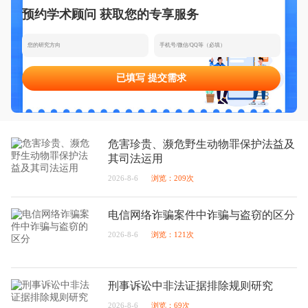
预约学术顾问 获取您的专享服务
态
范
于
文
我
已填写 提交需求
们
危害珍贵、濒危野生动物罪保护法益及
其司法运用
2026-8-6
浏览：209次
电信网络诈骗案件中诈骗与盗窃的区分
2026-8-6
浏览：121次
刑事诉讼中非法证据排除规则研究
2026-8-6
浏览：69次